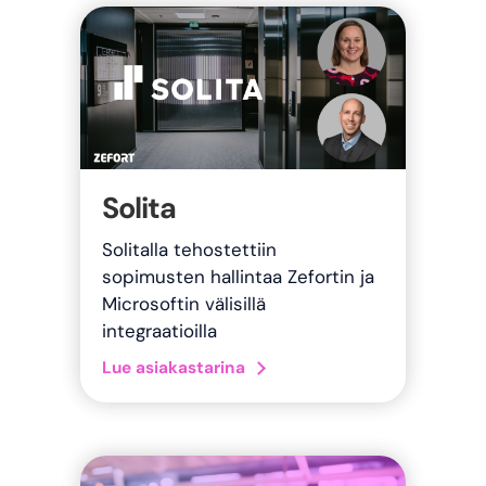
Solita
Solitalla tehostettiin
sopimusten hallintaa Zefortin ja
Microsoftin välisillä
integraatioilla
about Solita
Lue asiakastarina