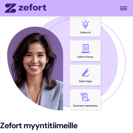
Open
Zefort myyntitiimeille