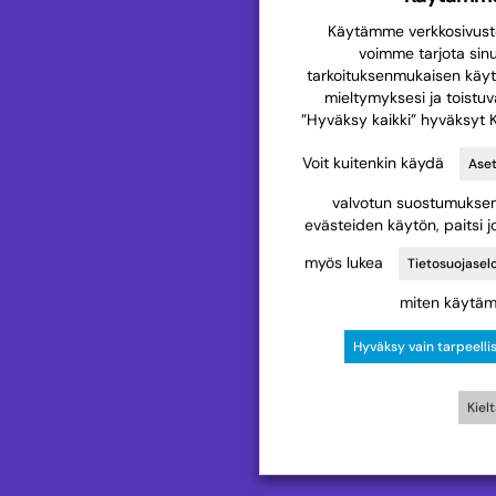
Käytämme verkkosivusto
voimme tarjota sin
tarkoituksenmukaisen käy
mieltymyksesi ja toistuva
”Hyväksy kaikki” hyväksyt 
Voit kuitenkin käydä
Aset
valvotun suostumuksen t
evästeiden käytön, paitsi j
myös lukea
Tietosuojasel
miten käytäm
Hyväksy vain tarpeelli
Kiel