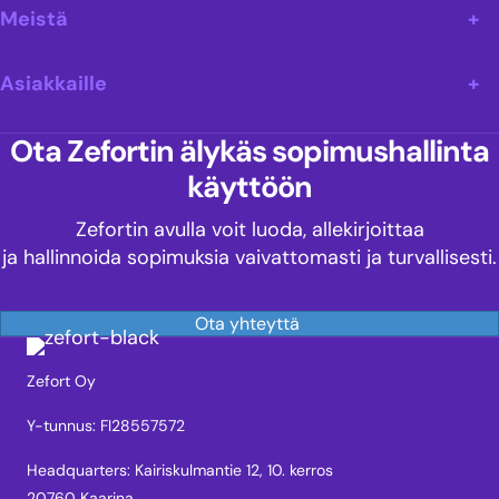
Meistä
Asiakkaille
Ota Zefortin älykäs sopimushallinta
käyttöön
Zefortin avulla voit luoda, allekirjoittaa
ja hallinnoida sopimuksia vaivattomasti ja turvallisesti.
Ota yhteyttä
Zefort Oy
Y-tunnus: FI28557572
Headquarters: Kairiskulmantie 12, 10. kerros
20760 Kaarina