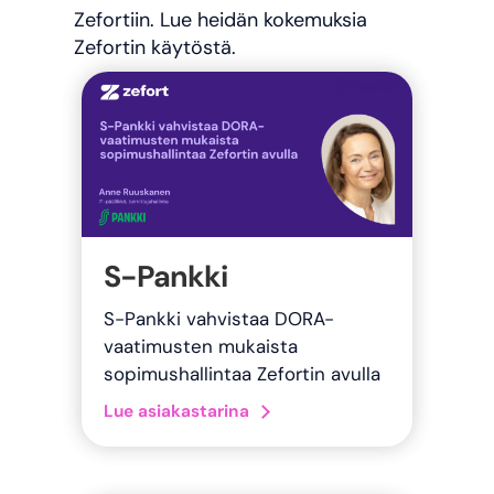
Zefortiin. Lue heidän kokemuksia
Zefortin käytöstä.
S-Pankki
S-Pankki vahvistaa DORA-
vaatimusten mukaista
sopimushallintaa Zefortin avulla
about S-Pankki
Lue asiakastarina