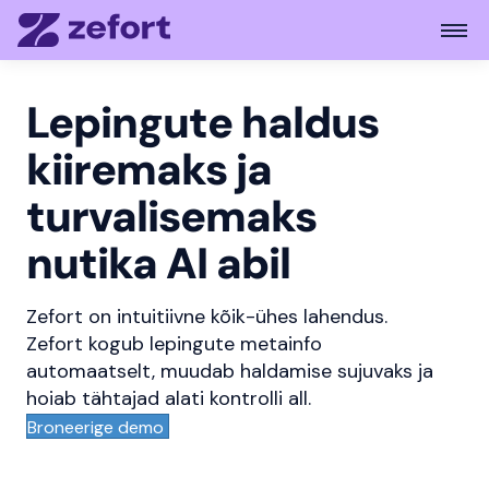
Open 
Lepingute haldus
kiiremaks ja
turvalisemaks
nutika AI abil
Zefort on intuitiivne kõik-ühes lahendus.
Zefort kogub lepingute metainfo
automaatselt, muudab haldamise sujuvaks ja
hoiab tähtajad alati kontrolli all.
Broneerige demo