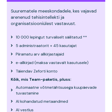
Suurematele meeskondadele, kes vajavad
arenenud tehisintellekti ja
organisatsiooniülest vastavust.
10 000 lepingut turvaliselt säilitatud **
5 administraatorit + 45 kasutajat
Piiramatu arv allkirjastajaid
e-allkirjad (maksa vastavalt kasutusele)
Täiendav Zeforti konto
Kõik, mis Team-paketis, pluss:
Automaatne võtmetähtsusega kuupäevade
tuvastamine
AI kohandatud metaandmed
AI vestlus