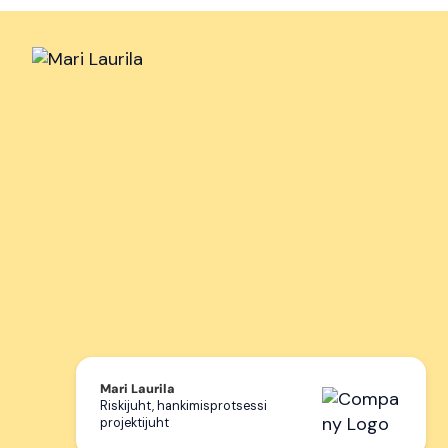
Mari Laurila
Riskijuht, hankimisprotsessi
projektijuht