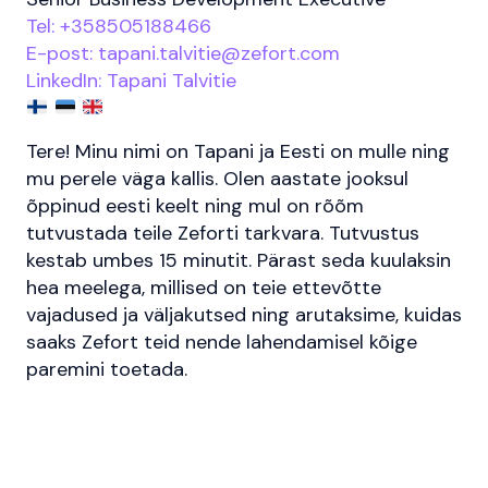
Tel:
+358505188466
E-post: tapani.talvitie@zefort.com
LinkedIn: Tapani Talvitie
Tere! Minu nimi on Tapani ja Eesti on mulle ning
mu perele väga kallis. Olen aastate jooksul
õppinud eesti keelt ning mul on rõõm
tutvustada teile Zeforti tarkvara. Tutvustus
kestab umbes 15 minutit. Pärast seda kuulaksin
hea meelega, millised on teie ettevõtte
vajadused ja väljakutsed ning arutaksime, kuidas
saaks Zefort teid nende lahendamisel kõige
paremini toetada.