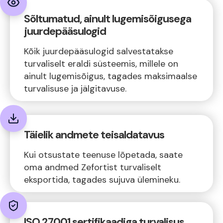
Sõltumatud, ainult lugemisõigusega
juurdepääsulogid
Kõik juurdepääsulogid salvestatakse
turvaliselt eraldi süsteemis, millele on
ainult lugemisõigus, tagades maksimaalse
turvalisuse ja jälgitavuse.
Täielik andmete teisaldatavus
Kui otsustate teenuse lõpetada, saate
oma andmed Zefortist turvaliselt
eksportida, tagades sujuva ülemineku.
ISO 27001 sertifikaadiga turvalisus