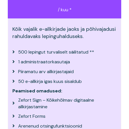
/ kuu *
Kõik vajalik e-allkirjade jaoks ja põhivajadusi
rahuldavaks lepinguhalduseks.
500 lepingut turvaliselt säilitatud **
1 administraatorkasutaja
Piiramatu arv allkirjastajaid
50 e-allkirja igas kuus sisaldub
Peamised omadused:
Zefort Sign – Kõikehõlmav digitaalne
allkirjastamine
Zefort Forms
Arenenud otsingufunktsioonid