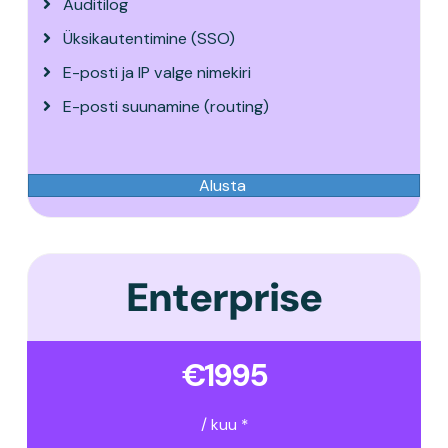
Auditilog
Üksikautentimine (SSO)
E-posti ja IP valge nimekiri
E-posti suunamine (routing)
Alusta
Enterprise
€1995
/ kuu *