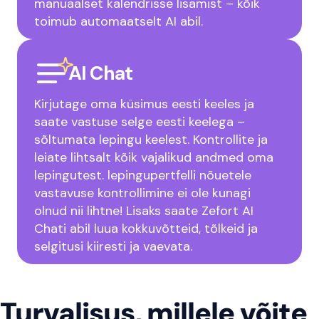
manuaalset kalendrisse lisamist – kõik
toimub automaatselt AI abil.
AI Chat
Kirjutage oma küsimus eesti keeles ja
saate vastuse selge eesti keelega –
sõltumata lepingu keelest. Kontrollite ja
leiate lihtsalt kõik vajalikud andmed oma
lepingutest. lepingupertfelli nõuetele
vastavuse kontrollimine ei ole kunagi
olnud nii lihtne! Lisaks saate Zefort AI
Chati abil luua kokkuvõtteid, tõlkeid ja
selgitusi kiiresti ja vaevata.
Turvalisus, millele võite