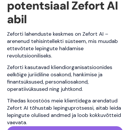
potentsiaal Zefort AI
abil
Zeforti lahenduste keskmes on Zefort AI –
arenenud tehisintellekti süsteem, mis muudab
ettevõtete lepingute haldamise
revolutsiooniliseks.
Zeforti kasutavad kliendiorganisatsioonides
eelkõige juriidiline osakond, hankimise ja
finantsüksused, personaliosakond,
operatiivüksused ning juhtkond.
Tihedas koostöös meie klientidega arendatud
Zefort AI tõhustab lepinguprotsessi, aitab leida
lepingute olulised andmed ja loob kokkuvõtteid
vaevata.