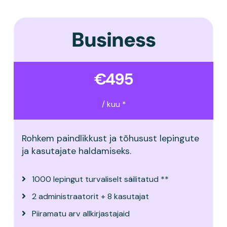
Business
€495
/ kuu *
Rohkem paindlikkust ja tõhusust lepingute
ja kasutajate haldamiseks.
1000 lepingut turvaliselt säilitatud **
2 administraatorit + 8 kasutajat
Piiramatu arv allkirjastajaid