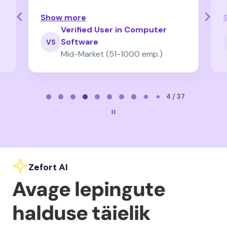
Show more
Verified User in Computer
Software
VS
Mid-Market (51-1000 emp.)
Page 4 of 37
4 / 37
Zefort AI
Avage lepingute
halduse täielik