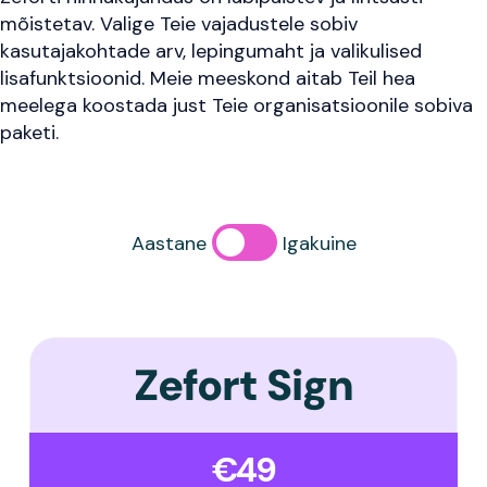
mõistetav. Valige Teie vajadustele sobiv
kasutajakohtade arv, lepingumaht ja valikulised
lisafunktsioonid. Meie meeskond aitab Teil hea
meelega koostada just Teie organisatsioonile sobiva
paketi.
Aastane
Igakuine
Zefort Sign
€49