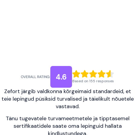
4.6
OVERALL RATING:
Based on 155 responses
Zefort järgib valdkonna kõrgeimaid standardeid, et
teie lepingud püsiksid turvalised ja täielikult nõuetele
vastavad.
Tänu tugevatele turvameetmetele ja tipptasemel
sertifikaatidele saate oma lepinguid hallata
kindlustundega.