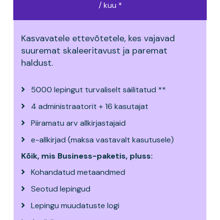
/ kuu *
Kasvavatele ettevõtetele, kes vajavad
suuremat skaleeritavust ja paremat
haldust.
5000 lepingut turvaliselt säilitatud **
4 administraatorit + 16 kasutajat
Piiramatu arv allkirjastajaid
e-allkirjad (maksa vastavalt kasutusele)
Kõik, mis Business-paketis, pluss:
Kohandatud metaandmed
Seotud lepingud
Lepingu muudatuste logi