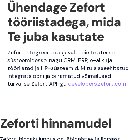
Ühendage Zefort
tööriistadega, mida
Te juba kasutate
Zefort integreerub sujuvalt teie teistesse
süsteemidesse, nagu CRM, ERP, e-allkirja
tööriistad ja HR-süsteemid. Mitu sisseehitatud
integratsiooni ja piiramatud võimalused
turvalise Zefort API-ga
developers.zefort.com
Zeforti hinnamudel
Zeforti hinnakujundus on läbipaistev ja lihtsasti