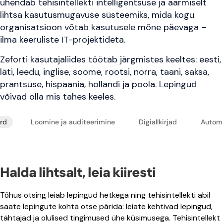
ühendab tehisintellekti intelligentsuse ja äärmiselt
lihtsa kasutusmugavuse süsteemiks, mida kogu
organisatsioon võtab kasutusele mõne päevaga –
ilma keeruliste IT-projektideta.
Zeforti kasutajaliides töötab järgmistes keeltes: eesti,
läti, leedu, inglise, soome, rootsi, norra, taani, saksa,
prantsuse, hispaania, hollandi ja poola. Lepingud
võivad olla mis tahes keeles.
rd
Loomine ja auditeerimine
Digiallkirjad
Autom
Halda lihtsalt, leia kiiresti
Tõhus otsing leiab lepingud hetkega ning tehisintellekti abil
saate lepingute kohta otse pärida: leiate kehtivad lepingud,
tähtajad ja olulised tingimused ühe küsimusega. Tehisintellekt