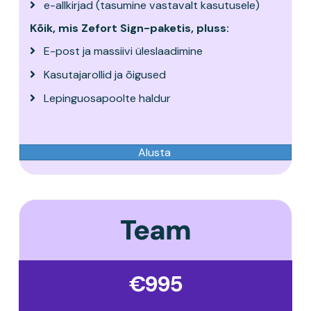
e-allkirjad (tasumine vastavalt kasutusele)
Kõik, mis Zefort Sign-paketis, pluss:
E-post ja massiivi üleslaadimine
Kasutajarollid ja õigused
Lepinguosapoolte haldur
Alusta
Team
€995