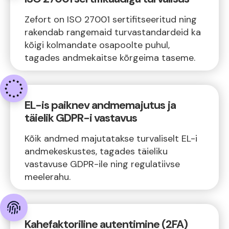
Zefort on ISO 27001 sertifitseeritud ning
rakendab rangemaid turvastandardeid ka
kõigi kolmandate osapoolte puhul,
tagades andmekaitse kõrgeima taseme.
EL-is paiknev andmemajutus ja
täielik GDPR-i vastavus
Kõik andmed majutatakse turvaliselt EL-i
andmekeskustes, tagades täieliku
vastavuse GDPR-ile ning regulatiivse
meelerahu.
Kahefaktoriline autentimine (2FA)