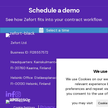
Schedule a demo
See how Zefort fits into your contract workflow.
Select a time
Zefort Ltd.
Business ID: FI28557572
Headquarters: Kairiskulmantie 12, 10th floor
FI-20760 Kaarina, Finland
We use 
Helsinki Office: Eteläesplanadi 2,
We use Cookies on our web
FI-00130 Helsinki, Finland
relevant experience
preferences and repeat visit
LinkedIn
Facebook
Instagram
you consent to the use of
you may visit
Cookie
|
Privacy policy
|
Accessibility
Cookie Settings