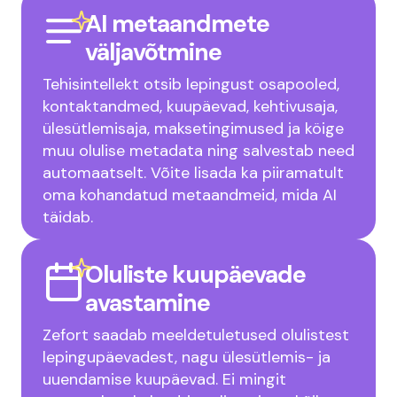
AI metaandmete
väljavõtmine
Tehisintellekt otsib lepingust osapooled,
kontaktandmed, kuupäevad, kehtivusaja,
ülesütlemisaja, maksetingimused ja köige
muu olulise metadata ning salvestab need
automaatselt. Võite lisada ka piiramatult
oma kohandatud metaandmeid, mida AI
täidab.
Oluliste kuupäevade
avastamine
Zefort saadab meeldetuletused olulistest
lepingupäevadest, nagu ülesütlemis- ja
uuendamise kuupäevad. Ei mingit