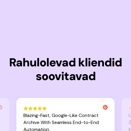
Rahulolevad kliendid
soovitavad
Blazing-Fast, Google-Like Contract
U
Archive With Seamless End-to-End
Z
Automation